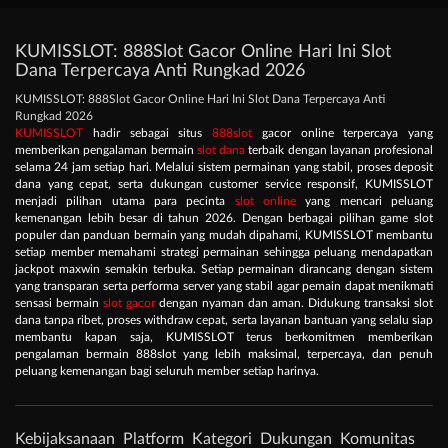
KUMISSLOT: 888Slot Gacor Online Hari Ini Slot
Dana Terpercaya Anti Rungkad 2026
KUMISSLOT: 888Slot Gacor Online Hari Ini Slot Dana Terpercaya Anti
Rungkad 2026
KUMISSLOT
hadir sebagai situs
888slot
gacor online terpercaya yang
memberikan pengalaman bermain
slot dana
terbaik dengan layanan profesional
selama 24 jam setiap hari. Melalui sistem permainan yang stabil, proses deposit
dana yang cepat, serta dukungan customer service responsif, KUMISSLOT
menjadi pilihan utama para pecinta
slot online
yang mencari peluang
kemenangan lebih besar di tahun 2026. Dengan berbagai pilihan game slot
populer dan panduan bermain yang mudah dipahami, KUMISSLOT membantu
setiap member memahami strategi permainan sehingga peluang mendapatkan
jackpot maxwin semakin terbuka. Setiap permainan dirancang dengan sistem
yang transparan serta performa server yang stabil agar pemain dapat menikmati
sensasi bermain
slot gacor
dengan nyaman dan aman. Didukung transaksi slot
dana tanpa ribet, proses withdraw cepat, serta layanan bantuan yang selalu siap
membantu kapan saja, KUMISSLOT terus berkomitmen memberikan
pengalaman bermain 888slot yang lebih maksimal, terpercaya, dan penuh
peluang kemenangan bagi seluruh member setiap harinya.
Kebijaksanaan
Platform
Kategori
Dukungan
Komunitas