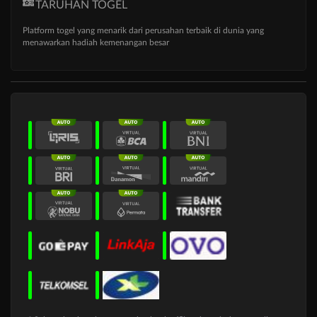
TARUHAN TOGEL
Platform togel yang menarik dari perusahan terbaik di dunia yang
menawarkan hadiah kemenangan besar