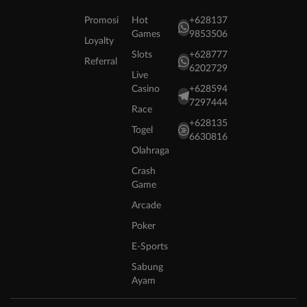
Promosi
Hot
+628137
Games
9853506
Loyalty
Slots
+628777
Referral
6202729
Live
Casino
+628594
7297444
Race
+628135
Togel
6630816
Olahraga
Crash
Game
Arcade
Poker
E-Sports
Sabung
Ayam