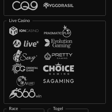
Live Casino
Race
Togel