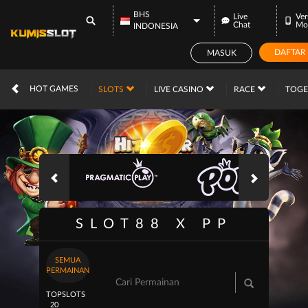
BHS
Live
Ver
Chat
Mo
INDONESIA
DAFTAR
MASUK
IDR
12,734,074,
HOT GAMES
SLOTS
LIVE CASINO
RACE
TOG
SLOT88 X PP
SEMUA
PERMAINAN
TOP
SLOTS
20