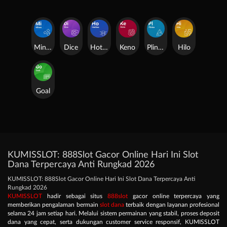
Mines
Dice
Hotline
Keno
Plinko
Hilo
Goal
KUMISSLOT: 888Slot Gacor Online Hari Ini Slot
Dana Terpercaya Anti Rungkad 2026
KUMISSLOT: 888Slot Gacor Online Hari Ini Slot Dana Terpercaya Anti
Rungkad 2026
KUMISSLOT
hadir sebagai situs
888slot
gacor online terpercaya yang
memberikan pengalaman bermain
slot dana
terbaik dengan layanan profesional
selama 24 jam setiap hari. Melalui sistem permainan yang stabil, proses deposit
dana yang cepat, serta dukungan customer service responsif, KUMISSLOT