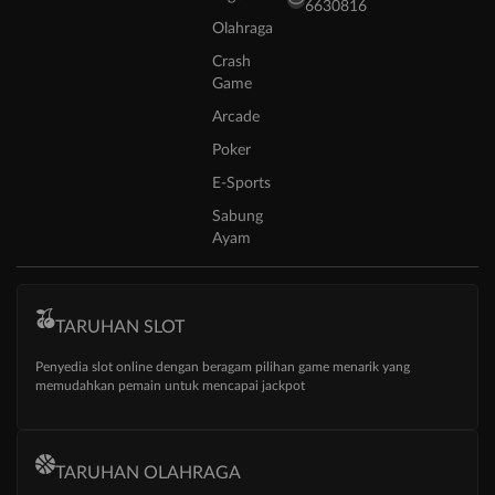
6630816
Olahraga
Crash
Game
Arcade
Poker
E-Sports
Sabung
Ayam
TARUHAN SLOT
Penyedia slot online dengan beragam pilihan game menarik yang
memudahkan pemain untuk mencapai jackpot
TARUHAN OLAHRAGA