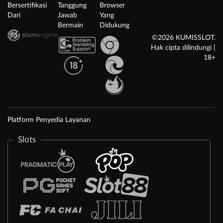
Bersertifikasi
Tanggung
Browser
Dari
Jawab
Yang
Bermain
Didukung
©2026 KUMISSLOT.
Hak cipta dilindungi |
18+
Platform Penyedia Layanan
Slots