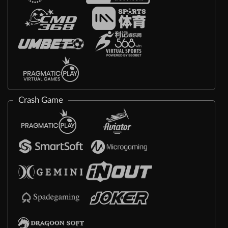
Crash Game