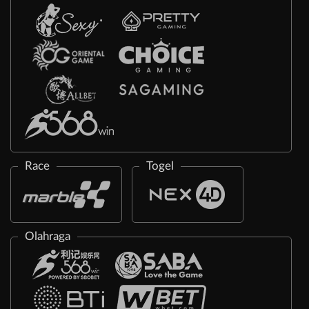
Race
Togel
Olahraga