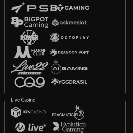
Live Casino