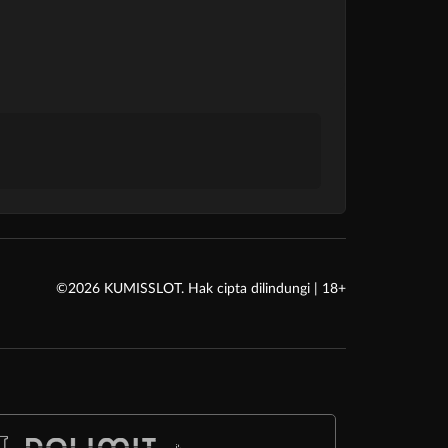
©2026 KUMISSLOT. Hak cipta dilindungi | 18+