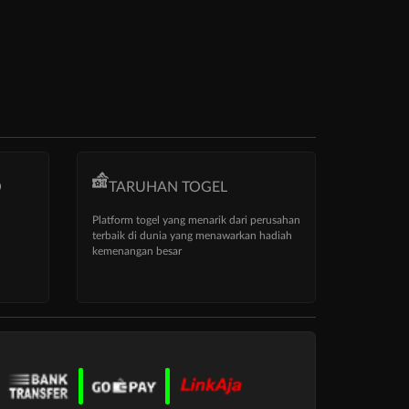
O
TARUHAN TOGEL
Platform togel yang menarik dari perusahan
terbaik di dunia yang menawarkan hadiah
kemenangan besar