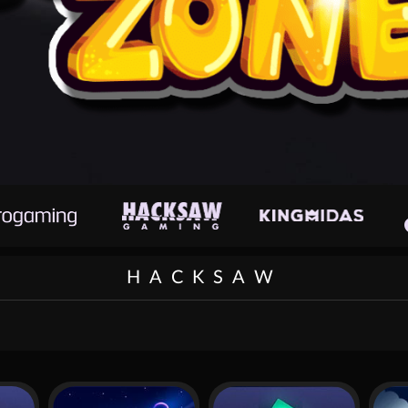
HACKSAW