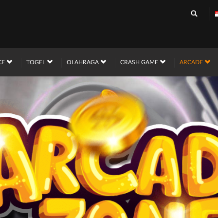
CE
TOGEL
OLAHRAGA
CRASH GAME
ARCADE