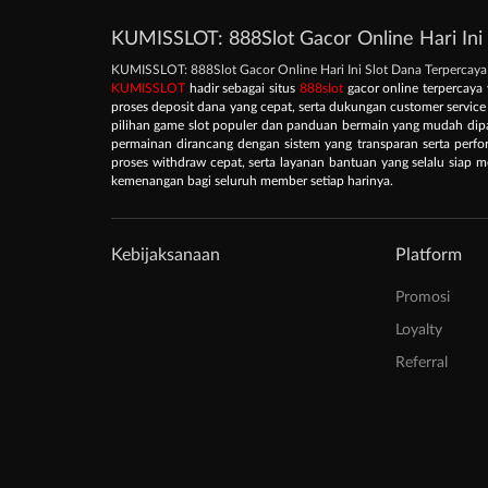
KUMISSLOT: 888Slot Gacor Online Hari Ini
KUMISSLOT: 888Slot Gacor Online Hari Ini Slot Dana Terpercay
KUMISSLOT
hadir sebagai situs
888slot
gacor online terpercay
proses deposit dana yang cepat, serta dukungan customer servic
pilihan game slot populer dan panduan bermain yang mudah di
permainan dirancang dengan sistem yang transparan serta perfo
proses withdraw cepat, serta layanan bantuan yang selalu sia
kemenangan bagi seluruh member setiap harinya.
Kebijaksanaan
Platform
Promosi
Loyalty
Referral