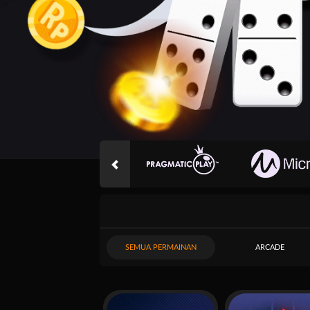
SEMUA PERMAINAN
ARCADE