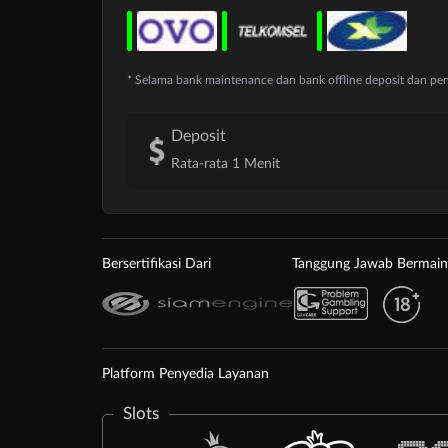
* Selama bank maintenance dan bank offline deposit dan pen
Deposit
Rata-rata 1 Menit
Bersertifikasi Dari
Tanggung Jawab Bermain
Platform Penyedia Layanan
Slots