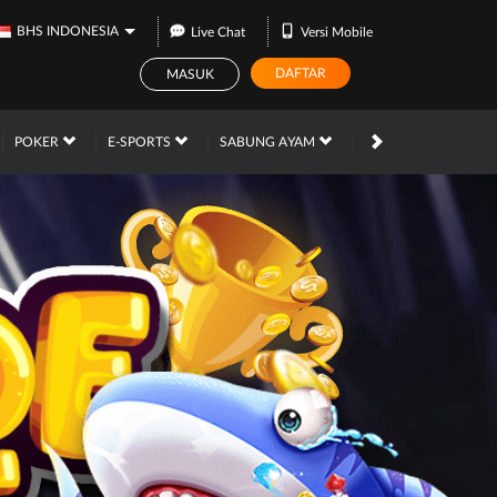
BHS INDONESIA
Live Chat
Versi Mobile
DAFTAR
MASUK
PROMOSI
POKER
E-SPORTS
SABUNG AYAM