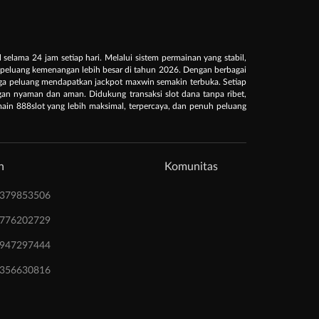
 selama 24 jam setiap hari. Melalui sistem permainan yang stabil,
peluang kemenangan lebih besar di tahun 2026. Dengan berbagai
a peluang mendapatkan jackpot maxwin semakin terbuka. Setiap
an nyaman dan aman. Didukung transaksi slot dana tanpa ribet,
in 888slot yang lebih maksimal, terpercaya, dan penuh peluang
n
Komunitas
379853506
776202729
947297444
356630816