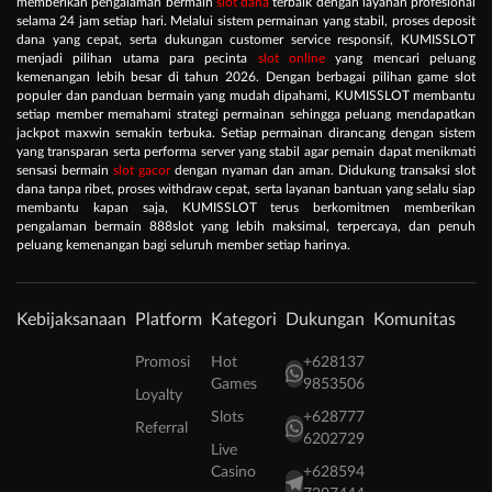
memberikan pengalaman bermain
slot dana
terbaik dengan layanan profesional
selama 24 jam setiap hari. Melalui sistem permainan yang stabil, proses deposit
dana yang cepat, serta dukungan customer service responsif, KUMISSLOT
menjadi pilihan utama para pecinta
slot online
yang mencari peluang
kemenangan lebih besar di tahun 2026. Dengan berbagai pilihan game slot
populer dan panduan bermain yang mudah dipahami, KUMISSLOT membantu
setiap member memahami strategi permainan sehingga peluang mendapatkan
jackpot maxwin semakin terbuka. Setiap permainan dirancang dengan sistem
yang transparan serta performa server yang stabil agar pemain dapat menikmati
sensasi bermain
slot gacor
dengan nyaman dan aman. Didukung transaksi slot
dana tanpa ribet, proses withdraw cepat, serta layanan bantuan yang selalu siap
membantu kapan saja, KUMISSLOT terus berkomitmen memberikan
pengalaman bermain 888slot yang lebih maksimal, terpercaya, dan penuh
peluang kemenangan bagi seluruh member setiap harinya.
Kebijaksanaan
Platform
Kategori
Dukungan
Komunitas
Promosi
Hot
+628137
Games
9853506
Loyalty
Slots
+628777
Referral
6202729
Live
Casino
+628594