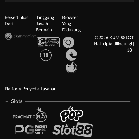
Bersertifikasi
Tanggung
Browser
Dari
Jawab
Yang
Bermain
Didukung
©2026 KUMISSLOT.
Hak cipta dilindungi |
18+
Platform Penyedia Layanan
Slots