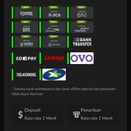
* Selama bank maintenance dan bank offline deposit dan penarikan
tidak dapat diproses
Deposit
Penarikan
Rata-rata 1 Menit
Rata-rata 1 Menit