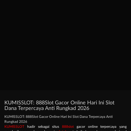
KUMISSLOT: 888Slot Gacor Online Hari Ini Slot
Dana Terpercaya Anti Rungkad 2026
KUMISSLOT: 888Slot Gacor Online Hari Ini Slot Dana Terpercaya Anti
Rungkad 2026
KUMISSLOT
hadir sebagai situs
888slot
gacor online terpercaya yang