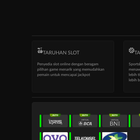
TARUHAN SLOT
T
Penyedia slot online dengan beragam
Sports
pilihan game menarik yang memudahkan
menawa
pemain untuk mencapai jackpot
lebih 
lebih 