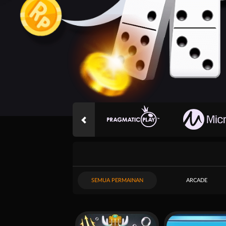
SEMUA PERMAINAN
ARCADE