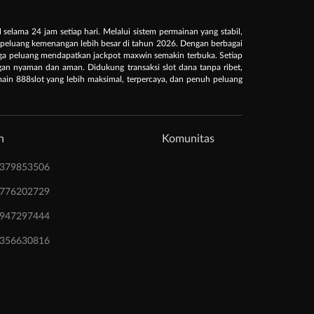
 selama 24 jam setiap hari. Melalui sistem permainan yang stabil,
peluang kemenangan lebih besar di tahun 2026. Dengan berbagai
a peluang mendapatkan jackpot maxwin semakin terbuka. Setiap
an nyaman dan aman. Didukung transaksi slot dana tanpa ribet,
in 888slot yang lebih maksimal, terpercaya, dan penuh peluang
n
Komunitas
379853506
776202729
947297444
356630816