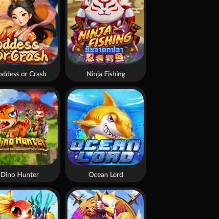
ddess or Crash
Ninja Fishing
Dino Hunter
Ocean Lord