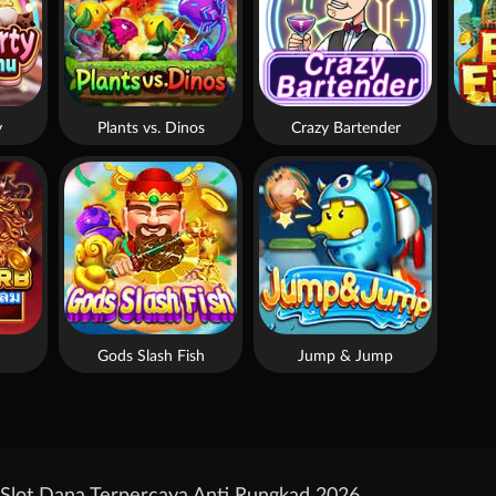
y
Plants vs. Dinos
Crazy Bartender
Gods Slash Fish
Jump & Jump
 Slot Dana Terpercaya Anti Rungkad 2026