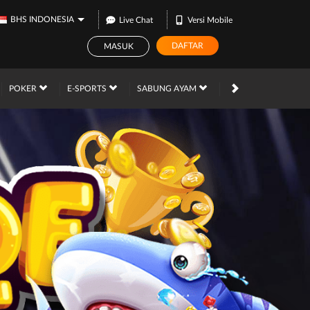
BHS INDONESIA
Live Chat
Versi Mobile
DAFTAR
MASUK
PROMOSI
POKER
E-SPORTS
SABUNG AYAM