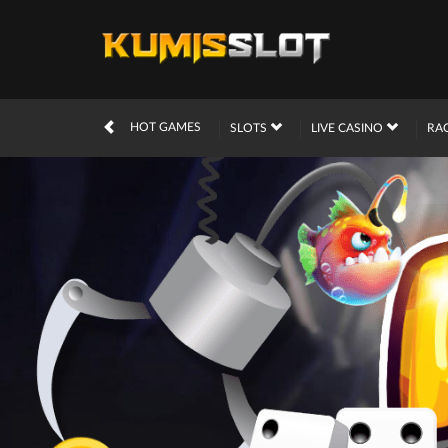
HOT GAMES
SLOTS
LIVE CASINO
RA