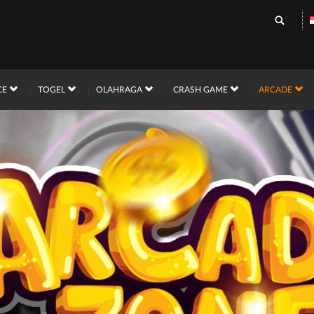
CE
TOGEL
OLAHRAGA
CRASH GAME
ARCADE