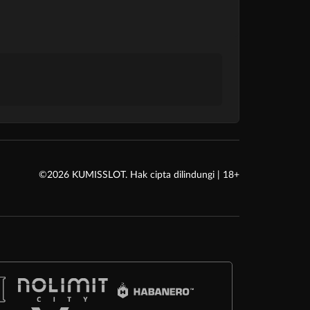
©2026 KUMISSLOT. Hak cipta dilindungi | 18+