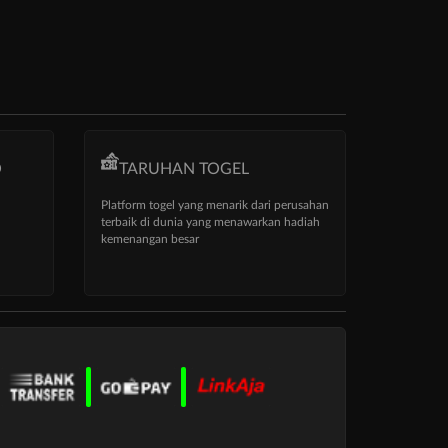
O
TARUHAN TOGEL
Platform togel yang menarik dari perusahan
terbaik di dunia yang menawarkan hadiah
kemenangan besar