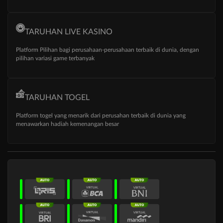
TARUHAN LIVE KASINO
Platform Pilihan bagi perusahaan-perusahaan terbaik di dunia, dengan
pilihan variasi game terbanyak
TARUHAN TOGEL
Platform togel yang menarik dari perusahan terbaik di dunia yang
menawarkan hadiah kemenangan besar