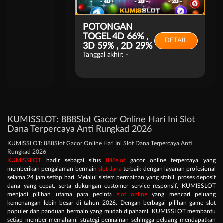
POTONGAN
TOGEL 4D 66% ,
DETAIL
3D 59% , 2D 29%
Tanggal akhir:
-
KUMISSLOT: 888Slot Gacor Online Hari Ini Slot
Dana Terpercaya Anti Rungkad 2026
KUMISSLOT: 888Slot Gacor Online Hari Ini Slot Dana Terpercaya Anti
Rungkad 2026
KUMISSLOT
hadir sebagai situs
888slot
gacor online terpercaya yang
memberikan pengalaman bermain
slot dana
terbaik dengan layanan profesional
selama 24 jam setiap hari. Melalui sistem permainan yang stabil, proses deposit
dana yang cepat, serta dukungan customer service responsif, KUMISSLOT
menjadi pilihan utama para pecinta
slot online
yang mencari peluang
kemenangan lebih besar di tahun 2026. Dengan berbagai pilihan game slot
populer dan panduan bermain yang mudah dipahami, KUMISSLOT membantu
setiap member memahami strategi permainan sehingga peluang mendapatkan