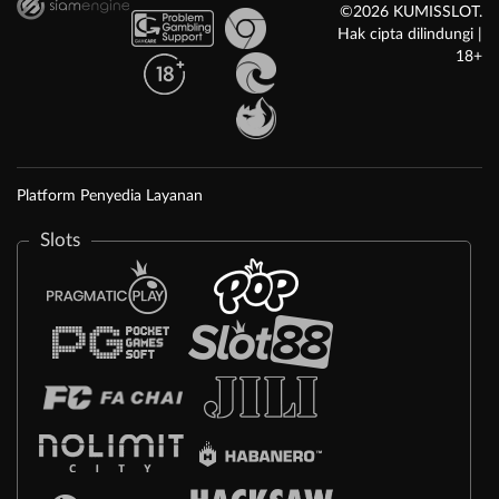
©2026 KUMISSLOT.
Hak cipta dilindungi |
18+
Platform Penyedia Layanan
Slots