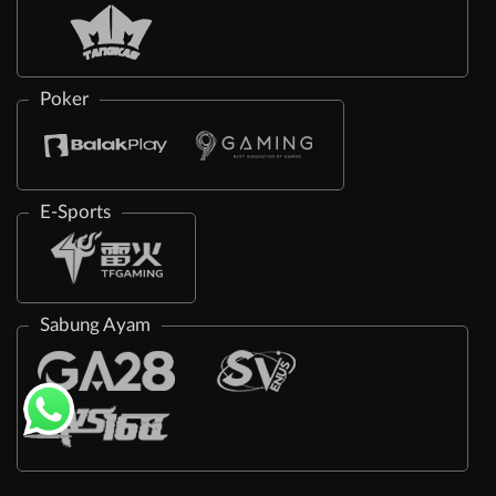
Poker
E-Sports
Sabung Ayam