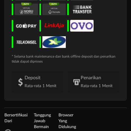
* Selama bank maintenance dan bank offline deposit dan penarikan
tidak dapat diproses
Deposit
Penarikan
Rata-rata 1 Menit
Rata-rata 1 Menit
Bersertifikasi
Tanggung
Browser
Dari
Jawab
Yang
Bermain
Didukung