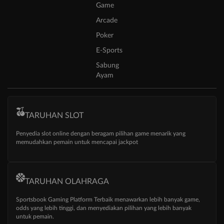
Game
Arcade
Poker
E-Sports
Sabung
Ayam
TARUHAN SLOT
Penyedia slot online dengan beragam pilihan game menarik yang
memudahkan pemain untuk mencapai jackpot
TARUHAN OLAHRAGA
Sportsbook Gaming Platform Terbaik menawarkan lebih banyak game,
odds yang lebih tinggi, dan menyediakan pilihan yang lebih banyak
untuk pemain.