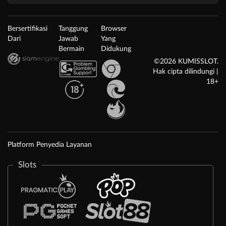
Bersertifikasi
Tanggung
Browser
Dari
Jawab
Yang
Bermain
Didukung
©2026 KUMISSLOT.
Hak cipta dilindungi |
18+
Platform Penyedia Layanan
Slots