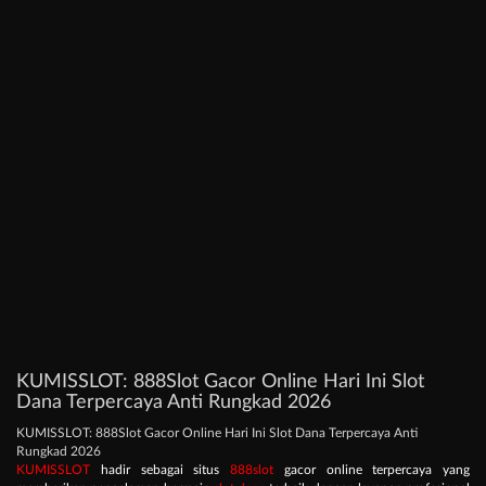
KUMISSLOT: 888Slot Gacor Online Hari Ini Slot
Dana Terpercaya Anti Rungkad 2026
KUMISSLOT: 888Slot Gacor Online Hari Ini Slot Dana Terpercaya Anti
Rungkad 2026
KUMISSLOT
hadir sebagai situs
888slot
gacor online terpercaya yang