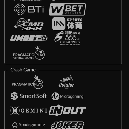
Crash Game