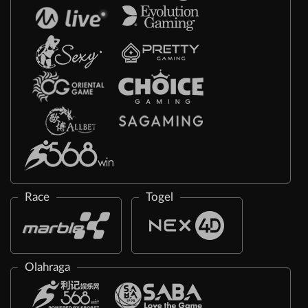
Race
Togel
Olahraga