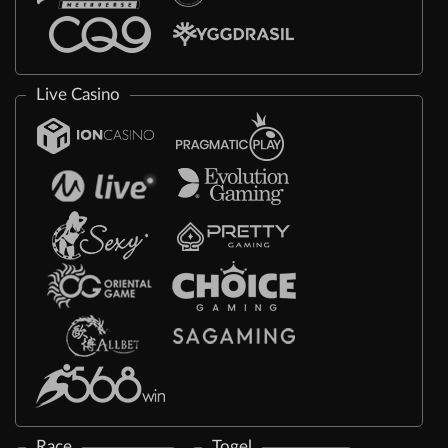
Live Casino
Race
Togel