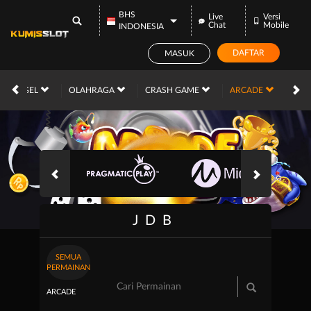
BHS
Live
Versi
Chat
Mobile
INDONESIA
DAFTAR
MASUK
TOGEL
OLAHRAGA
CRASH GAME
ARCADE
PO
JDB
SEMUA
PERMAINAN
ARCADE