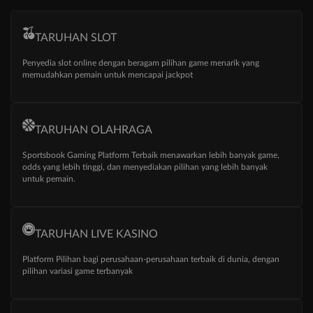
TARUHAN SLOT
Penyedia slot online dengan beragam pilihan game menarik yang
memudahkan pemain untuk mencapai jackpot
TARUHAN OLAHRAGA
Sportsbook Gaming Platform Terbaik menawarkan lebih banyak game,
odds yang lebih tinggi, dan menyediakan pilihan yang lebih banyak
untuk pemain.
TARUHAN LIVE KASINO
Platform Pilihan bagi perusahaan-perusahaan terbaik di dunia, dengan
pilihan variasi game terbanyak