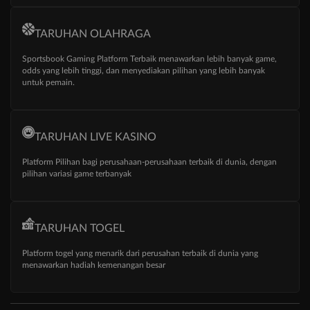
TARUHAN OLAHRAGA
Sportsbook Gaming Platform Terbaik menawarkan lebih banyak game,
odds yang lebih tinggi, dan menyediakan pilihan yang lebih banyak
untuk pemain.
TARUHAN LIVE KASINO
Platform Pilihan bagi perusahaan-perusahaan terbaik di dunia, dengan
pilihan variasi game terbanyak
TARUHAN TOGEL
Platform togel yang menarik dari perusahan terbaik di dunia yang
menawarkan hadiah kemenangan besar