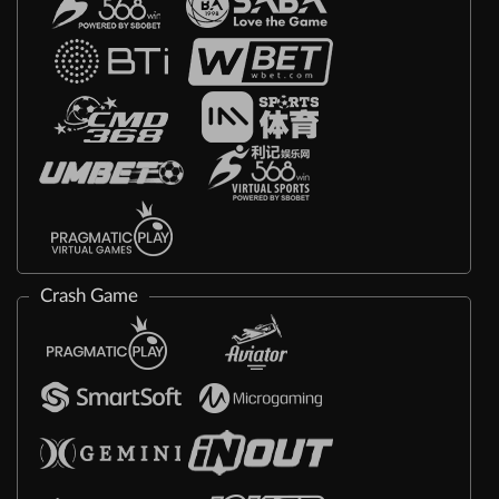
Crash Game