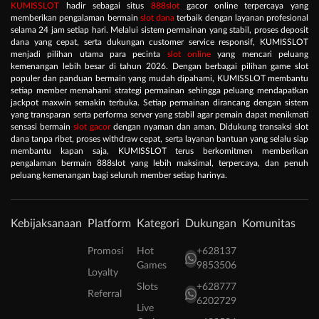
KUMISSLOT
hadir sebagai situs
888slot
gacor online terpercaya yang
memberikan pengalaman bermain
slot dana
terbaik dengan layanan profesional
selama 24 jam setiap hari. Melalui sistem permainan yang stabil, proses deposit
dana yang cepat, serta dukungan customer service responsif, KUMISSLOT
menjadi pilihan utama para pecinta
slot online
yang mencari peluang
kemenangan lebih besar di tahun 2026. Dengan berbagai pilihan game slot
populer dan panduan bermain yang mudah dipahami, KUMISSLOT membantu
setiap member memahami strategi permainan sehingga peluang mendapatkan
jackpot maxwin semakin terbuka. Setiap permainan dirancang dengan sistem
yang transparan serta performa server yang stabil agar pemain dapat menikmati
sensasi bermain
slot gacor
dengan nyaman dan aman. Didukung transaksi slot
dana tanpa ribet, proses withdraw cepat, serta layanan bantuan yang selalu siap
membantu kapan saja, KUMISSLOT terus berkomitmen memberikan
pengalaman bermain 888slot yang lebih maksimal, terpercaya, dan penuh
peluang kemenangan bagi seluruh member setiap harinya.
Kebijaksanaan
Platform
Kategori
Dukungan
Komunitas
Promosi
Hot
+628137
Games
9853506
Loyalty
Slots
+628777
Referral
6202729
Live