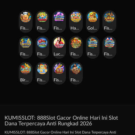
Fisherman's Wharf
Fish Hunter Insect Paradise
Fish Hunter 2 EX-Pro
Happy Fish 5
Golden Toad Fish Hunting
Fish Hunting: Da Sheng Nao Hai
Fish Hunting: Yao Qian Shu
Fish Hunter 2 EX-Novice
Lucky Wheel
Fish Hunter Monster Awaken
Fish Hunter 2 EX-Newbie
Fish Hunter 2 EX-My Club
Bird Paradise
Fish Hunter Spongebob
Fish Haiba
Fish Hunting: Li Kui Pi Yu
KUMISSLOT: 888Slot Gacor Online Hari Ini Slot
Dana Terpercaya Anti Rungkad 2026
KUMISSLOT: 888Slot Gacor Online Hari Ini Slot Dana Terpercaya Anti