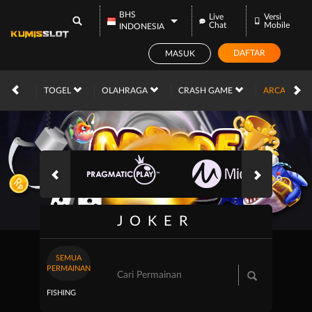
BHS
Live
Versi
Chat
Mobile
INDONESIA
DAFTAR
MASUK
ACE
TOGEL
OLAHRAGA
CRASH GAME
ARCADE
JOKER
SEMUA
PERMAINAN
FISHING