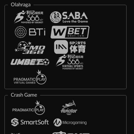
Olahraga
Crash Game