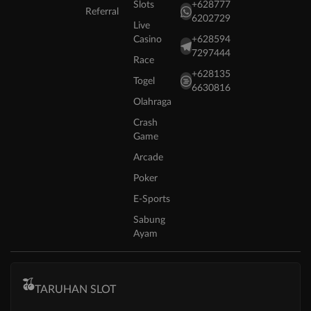
Slots
+628777
Referral
6202729
Live
Casino
+628594
7297444
Race
+628135
Togel
6630816
Olahraga
Crash
Game
Arcade
Poker
E-Sports
Sabung
Ayam
TARUHAN SLOT