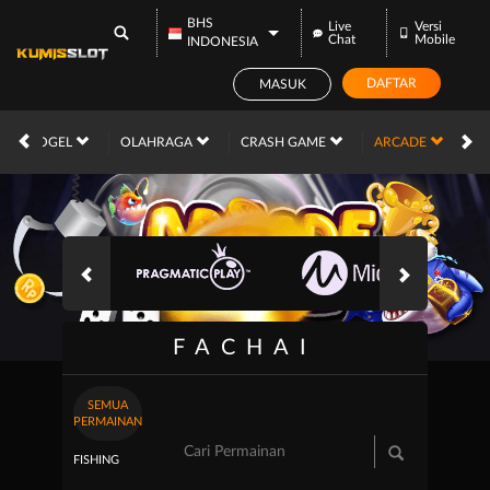
BHS
Live
Versi
Chat
Mobile
INDONESIA
DAFTAR
MASUK
TOGEL
OLAHRAGA
CRASH GAME
ARCADE
P
FACHAI
SEMUA
PERMAINAN
FISHING