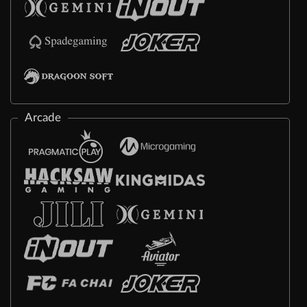
Arcade