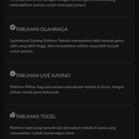
memudahkan pemain untuk mencapai jackpot
TARUHAN OLAHRAGA
Sportsbook Gaming Platform Terbaik menawarkan lebih banyak game,
odds yang lebih tinggi, dan menyediakan pilihan yang lebih banyak
untuk pemain.
TARUHAN LIVE KASINO
Platform Pilihan bagi perusahaan-perusahaan terbaik di dunia, dengan
pilihan variasi game terbanyak
TARUHAN TOGEL
Platform togel yang menarik dari perusahan terbaik di dunia yang
menawarkan hadiah kemenangan besar