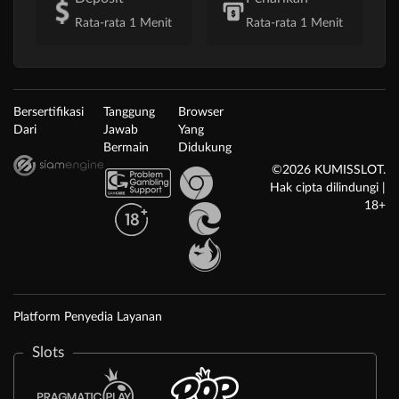
Rata-rata 1 Menit
Rata-rata 1 Menit
Bersertifikasi
Tanggung
Browser
Dari
Jawab
Yang
Bermain
Didukung
©2026 KUMISSLOT.
Hak cipta dilindungi |
18+
Platform Penyedia Layanan
Slots