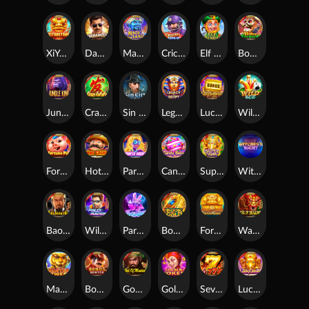
XiYangYang
Dabanggg
Magic Lamp
Cricket King 18
Elf Bingo
Bone Fortune
Jungle King
Crazy FaFaFa
Sin City
Legacy of Egypt
Lucky Goldbricks
Wild Ace
FortunePig
Hot Chilli
Party Night
Candy Baby
Super Rich
Witches Night
Bao boon chin
Wild Racer
Party Star
Book of Gold
Fortune Gems 3
War Of Dragons
Master Tiger
Bonus Hunter
God Of Martial
Golden Joker
SevenSevenSeven
Lucky Coming