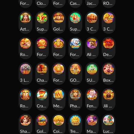
Fortune Gems 500
Clover Coins 3x3
Fortune Coins 2
Cash Coin
Jackpot Joker FEVER
ROMA X 10000
Aztec Priestess
Super Ace
Golden Empire
Super Ace Joker
3 Charge Buffalo
3 Coin Wild Horse
Roma X Deluxe
Fortune Coins
Fortune Gems 2
Fortune Monkey
Ali Baba
Devil Fire
3 LUCKY LION
Charge Buffalo
Fortune Gems
GOLDEN EMPIRE 2
SUPER MAHJONG
Boxing King
RomaX
Crazy777
Mega Ace
Pharaoh Treasure
Fengshen
Jili Caishen
Shanghai Beauty
Gold Rush
Coin Tree
Treasure Quest
Mayan Empire
Lucky Jaguar